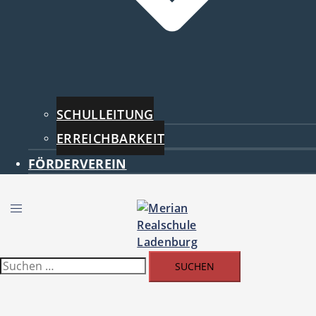
SCHULLEITUNG
ERREICHBARKEIT
FÖRDERVEREIN
Menü
umschalten
Suchen
nach: