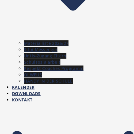
Materialliste 2026/27
Sdui Messenger
Untis-Zugang Eltern
Schulsozialarbeit
Respekt Coaches Programm
OLWEUS
HANDY IN DER SCHULE
KALENDER
DOWNLOADS
KONTAKT