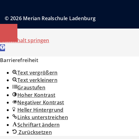
© 2026 Merian Realschule Ladenburg
Zum Inhalt springen
Werkzeugleiste öffnen
Barrierefreiheit
Text vergrößern
Text verkleinern
Graustufen
Hoher Kontrast
Negativer Kontrast
Heller Hintergrund
Links unterstreichen
Schriftart ändern
Zurücksetzen