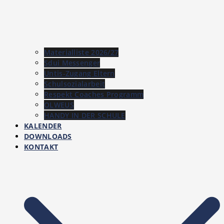
Materialliste 2026/27
Sdui Messenger
Untis-Zugang Eltern
Schulsozialarbeit
Respekt Coaches Programm
OLWEUS
HANDY IN DER SCHULE
KALENDER
DOWNLOADS
KONTAKT