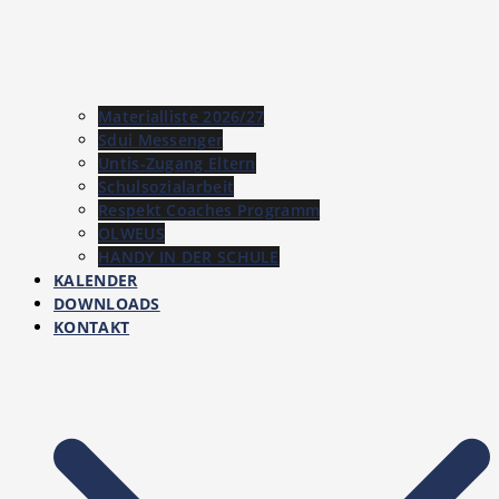
Materialliste 2026/27
Sdui Messenger
Untis-Zugang Eltern
Schulsozialarbeit
Respekt Coaches Programm
OLWEUS
HANDY IN DER SCHULE
KALENDER
DOWNLOADS
KONTAKT