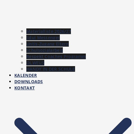
Materialliste 2026/27
Sdui Messenger
Untis-Zugang Eltern
Schulsozialarbeit
Respekt Coaches Programm
OLWEUS
HANDY IN DER SCHULE
KALENDER
DOWNLOADS
KONTAKT