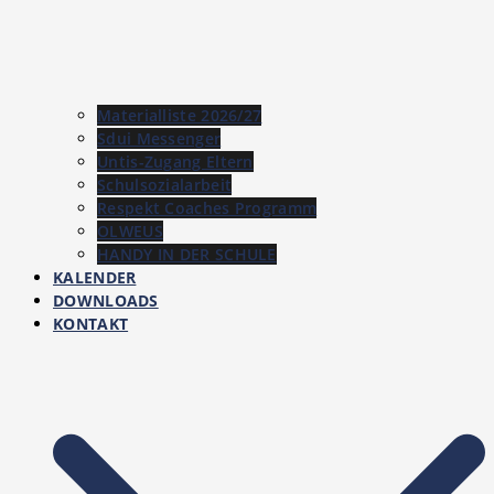
Materialliste 2026/27
Sdui Messenger
Untis-Zugang Eltern
Schulsozialarbeit
Respekt Coaches Programm
OLWEUS
HANDY IN DER SCHULE
KALENDER
DOWNLOADS
KONTAKT