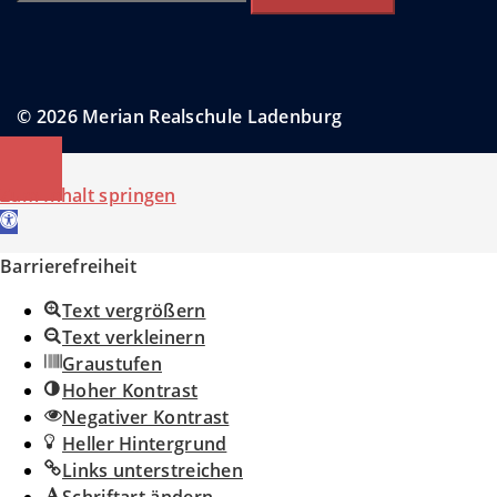
nach:
© 2026 Merian Realschule Ladenburg
Zum Inhalt springen
Werkzeugleiste öffnen
Barrierefreiheit
Text vergrößern
Text verkleinern
Graustufen
Hoher Kontrast
Negativer Kontrast
Heller Hintergrund
Links unterstreichen
Schriftart ändern