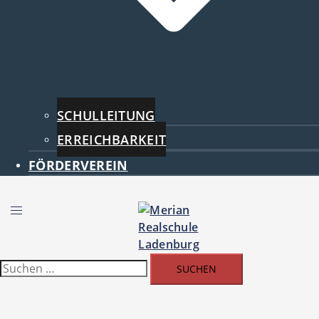
SCHULLEITUNG
ERREICHBARKEIT
FÖRDERVEREIN
Menü
umschalten
Suchen
nach: