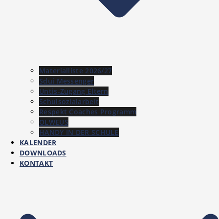
Materialliste 2026/27
Sdui Messenger
Untis-Zugang Eltern
Schulsozialarbeit
Respekt Coaches Programm
OLWEUS
HANDY IN DER SCHULE
KALENDER
DOWNLOADS
KONTAKT